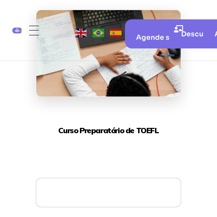
Descubra 
Agende sua aula gratui
Curso Preparatório de TOEFL
Mais detalhes