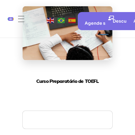
Descubra 
Agende sua aula gratui
Curso Preparatório de TOEFL
Mais detalhes