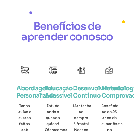
Benefícios de
aprender conosco
Abordagem
Educação
Desenvolvimento
Metodolog
Personalizada
Acessível
Contínuo
Comprova
Tenha
Estude
Mantenha-
Beneficie-
aulas e
onde e
se
se de 25
cursos
quando
sempre
anos de
feitos
quiser!
à frente!
experiência
sob
Oferecemos
Nossos
no