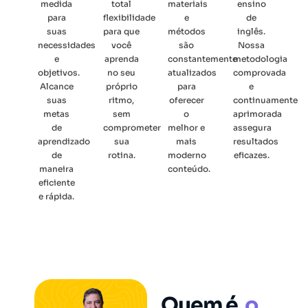
medida
total
materiais
ensino
para
flexibilidade
e
de
suas
para que
métodos
inglês.
necessidades
você
são
Nossa
e
aprenda
constantemente
metodologia
objetivos.
no seu
atualizados
comprovada
Alcance
próprio
para
e
suas
ritmo,
oferecer
continuamente
metas
sem
o
aprimorada
de
comprometer
melhor e
assegura
aprendizado
sua
mais
resultados
de
rotina.
moderno
eficazes.
maneira
conteúdo.
eficiente
e rápida.
Quem é
o