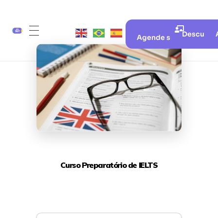
Descubra 
Agende sua aula gratui
Curso Preparatório de IELTS