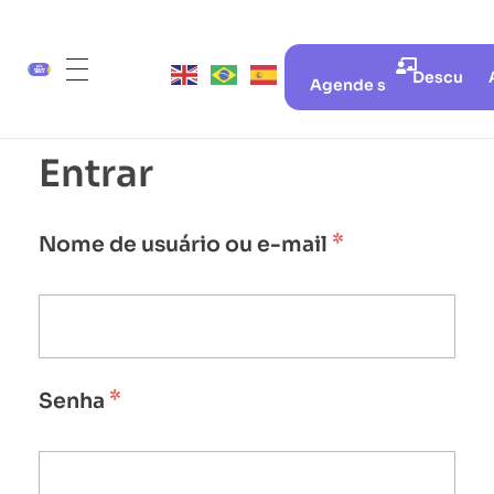
Descubra 
Agende sua aula gratui
Entrar
*
Nome de usuário ou e-mail
*
Senha