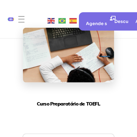
Descubra 
Agende sua aula gratui
Curso Preparatório de TOEFL