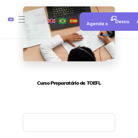
Descubra 
Agende sua aula gratui
Curso Preparatório de TOEFL
Mais detalhes