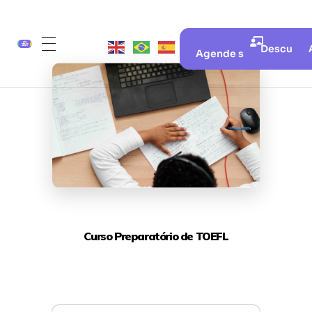
Descubra 
Agende sua aula gratui
Curso Preparatório de TOEFL