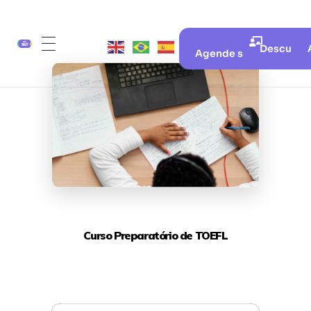
Descubra 
Agende sua aula gratui
Curso Preparatório de TOEFL