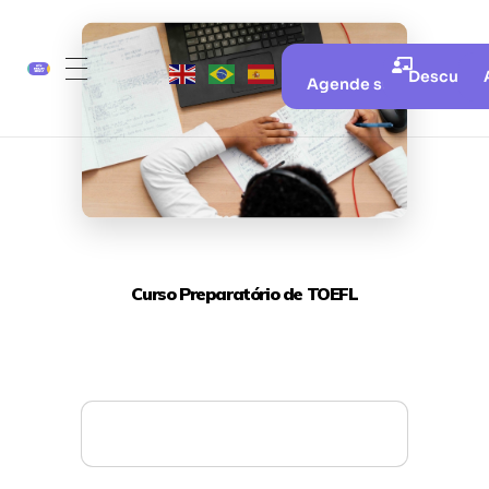
Descubra 
Agende sua aula gratui
Curso Preparatório de TOEFL
Mais detalhes