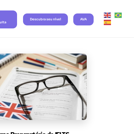
Descubra seu nível
AVA
uita